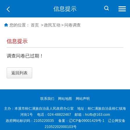
信息提示
您的位置：
首页
>
政民互动
>
问卷调查
信息提示
调查问卷已过期！
返回列表
联系我们
网站地图
网站声明
主办：本溪市桓仁满族自治县人民政府办公室 地址：桓仁满族自治县桓仁镇海
河街1号 电话：024-48822467 邮箱：hrzfb@163.com
政府网站标识码：2105220035 备案：
辽ICP备09001429号-1
辽公网安备
21052202000103号