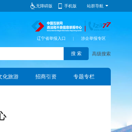
无障碍版
手机版
站群导航
辽宁省举报入口
|
涉企举报专区
高级搜索
文化旅游
招商引资
专题专栏
心