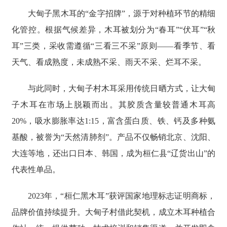
大甸子黑木耳的“金字招牌”，源于对种植环节的精细
化管控。根据气候差异，木耳被划分为“春耳”“伏耳”“秋
耳”三类，采收需遵循“三看三不采”原则——看季节、看
天气、看成熟度，未成熟不采、雨天不采、烂耳不采。
与此同时，大甸子村木耳采用传统日晒方式，让大甸
子木耳在市场上脱颖而出。其胶质含量较普通木耳高
20%，吸水膨胀率达1:15，富含蛋白质、铁、钙及多种氨
基酸，被誉为“天然清肺剂”。产品不仅畅销北京、沈阳、
大连等地，还出口日本、韩国，成为桓仁县“辽货出山”的
代表性单品。
2023年，“桓仁黑木耳”获评国家地理标志证明商标，
品牌价值持续提升。大甸子村借此契机，成立木耳种植合