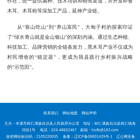
作社，统一提供菌种、技术培训和销售渠道，并开发即食
木耳、木耳粉等深加工产品，延伸产业链。
从“靠山吃山”到“养山富民”，大甸子村的探索印证
了“绿水青山就是金山银山”的深刻内涵。通过生态种植、
科技加工、品牌营销的全链条发力，黑木耳产业不仅成为
村民增收的“稳定器”，更成为我县践行乡村振兴战略
的“示范田”。
联系我们
网站地图
网站声明
主办：本溪市桓仁满族自治县人民政府办公室 地址：桓仁满族自治县桓仁镇海
河街1号 电话：024-48822467 邮箱：hrzfb@163.com
政府网站标识码：2105220035 备案：
辽ICP备09001429号-1
辽公网安备