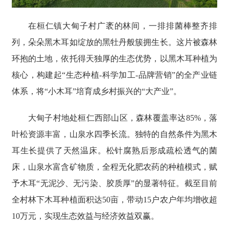
在桓仁镇大甸子村广袤的林间，一排排菌棒整齐排
列，朵朵黑木耳如绽放的黑牡丹般簇拥生长。这片被森林
环抱的土地，依托得天独厚的生态优势，以黑木耳种植为
核心，构建起“生态种植-科学加工-品牌营销”的全产业链
体系，将“小木耳”培育成乡村振兴的“大产业”。
大甸子村地处桓仁西部山区，森林覆盖率达85%，落
叶松资源丰富，山泉水四季长流。独特的自然条件为黑木
耳生长提供了天然温床。松针腐熟后形成疏松透气的菌
床，山泉水富含矿物质，全程无化肥农药的种植模式，赋
予木耳“无泥沙、无污染、胶质厚”的显著特征。截至目前
全村林下木耳种植面积达50亩，带动15户农户年均增收超
10万元，实现生态效益与经济效益双赢。