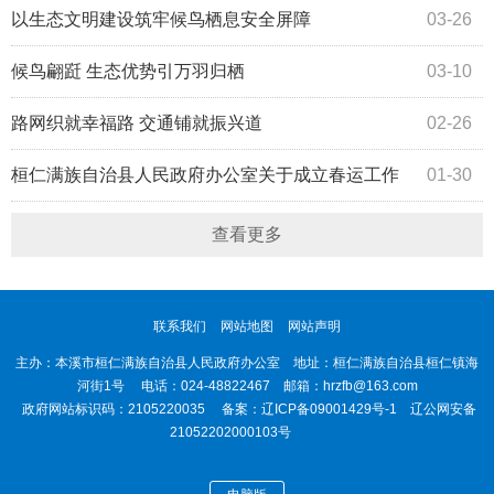
以生态文明建设筑牢候鸟栖息安全屏障
03-26
候鸟翩跹 生态优势引万羽归栖
03-10
路网织就幸福路 交通铺就振兴道
02-26
桓仁满族自治县人民政府办公室关于成立春运工作
01-30
专班的通知
查看更多
联系我们
网站地图
网站声明
主办：本溪市桓仁满族自治县人民政府办公室 地址：桓仁满族自治县桓仁镇海
河街1号 电话：024-48822467 邮箱：hrzfb@163.com
政府网站标识码：2105220035 备案：
辽ICP备09001429号-1
辽公网安备
21052202000103号