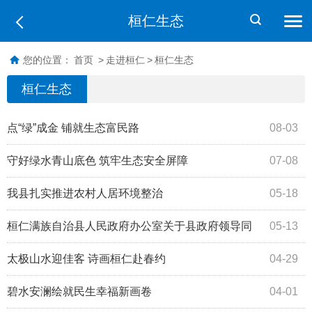
桓仁生态
您的位置：
首页
>
走进桓仁
>
桓仁生态
桓仁生态
点“绿”成金 铺就生态富民路
08-03
守好绿水青山底色 筑牢生态安全屏障
07-08
我县扎实推进农村人居环境整治
05-18
桓仁满族自治县人民政府办公室关于县政府领导同
05-13
志工作分工的通知
太极山水迎佳客 诗画桓仁赴春约
04-29
碧水安澜绘就民生幸福新画卷
04-01