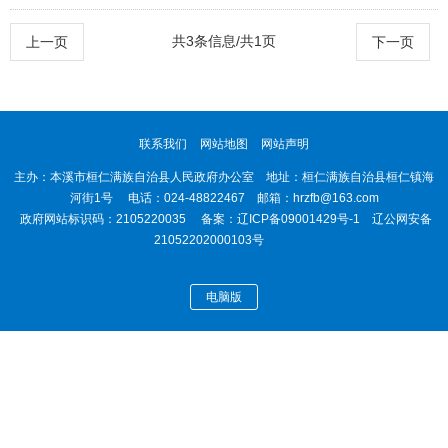
《关于加强对秸秆焚烧管理的建议》（29号）答复
共3条信息/共1页
上一页
下一页
联系我们
网站地图
网站声明
主办：本溪市桓仁满族自治县人民政府办公室 地址：桓仁满族自治县桓仁镇海
河街1号 电话：024-48822467 邮箱：hrzfb@163.com
政府网站标识码：2105220035 备案：
辽ICP备09001429号-1
辽公网安备
21052202000103号
电脑版