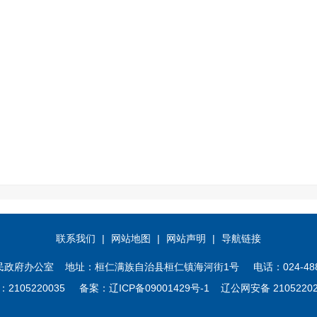
联系我们
|
网站地图
|
网站声明
|
导航链接
办公室 地址：桓仁满族自治县桓仁镇海河街1号 电话：024-4882246
2105220035 备案：
辽ICP备09001429号-1
辽公网安备 21052