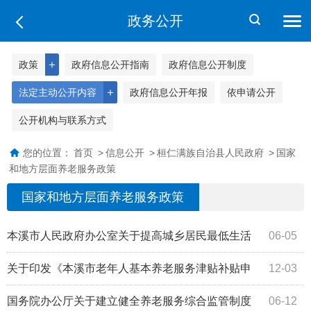
政务公开
＋
政策
政府信息公开指南
政府信息公开制度
＋
法定主动公开内容
政府信息公开年报
依申请公开
公开机构与联系方式
您的位置：
首页
>
信息公开
>
桓仁满族自治县人民政府
>
国家
和地方层面养老服务政策
国家和地方层面养老服务政策
本溪市人民政府办公室关于提高城乡居民最低生活
06-05
保障、特困人员救助供养基本生活、孤儿基...
关于印发《本溪市老年人基本养老服务津贴补贴申
12-03
领操作细则》的通知（本民规发〔2025〕2号）
国务院办公厅关于建立健全养老服务综合监管制度
06-12