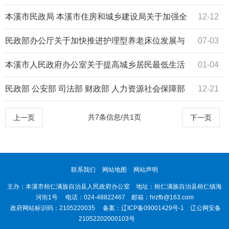
促进养老服务高质量发展的意见（国办发【2...
本溪市民政局 本溪市住房和城乡建设局关于加强全
12-12
市民政服务机构燃气安全排查整治的通知
民政部办公厅关于加快推进护理型养老床位发展与
07-03
监测工作的通知（民办函【2020】38号）
本溪市人民政府办公室关于提高城乡居民最低生活
01-04
保障、特困人员基本生活、孤儿基本生活养...
民政部 公安部 司法部 财政部 人力资源社会保障部
12-21
文化部 卫生计生委 国务院扶贫办 全国...
共7条信息/共1页
上一页
下一页
联系我们
网站地图
网站声明
主办：本溪市桓仁满族自治县人民政府办公室 地址：桓仁满族自治县桓仁镇海
河街1号 电话：024-48822467 邮箱：hrzfb@163.com
政府网站标识码：2105220035 备案：
辽ICP备09001429号-1
辽公网安备
21052202000103号