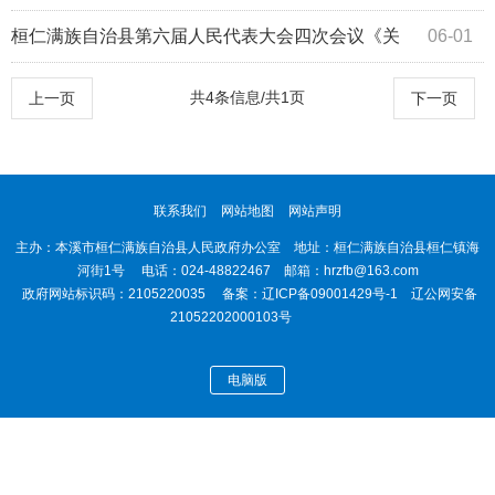
于修复木盂子村新华桥的建议》（33号）答复
桓仁满族自治县第六届人民代表大会四次会议《关
06-01
于华来镇高台子村四组（碱厂沟）村道维修...
共4条信息/共1页
上一页
下一页
联系我们
网站地图
网站声明
主办：本溪市桓仁满族自治县人民政府办公室 地址：桓仁满族自治县桓仁镇海
河街1号 电话：024-48822467 邮箱：hrzfb@163.com
政府网站标识码：2105220035 备案：
辽ICP备09001429号-1
辽公网安备
21052202000103号
电脑版